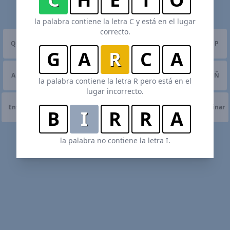
la palabra contiene la letra C y está en el lugar
correcto.
Q
W
E
R
T
Y
U
I
O
P
G
A
R
C
A
A
S
D
F
G
H
J
K
L
Ñ
la palabra contiene la letra R pero está en el
lugar incorrecto.
Enviar
Z
X
C
V
B
N
M
Eliminar
B
I
R
R
A
la palabra no contiene la letra I.