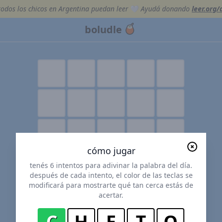
odos los chicos en Argentina puedan leer
🤍
Ayudá donando
leer.org/
boludle
cómo jugar
tenés 6 intentos para adivinar la palabra del día.
después de cada intento, el color de las teclas se
modificará para mostrarte qué tan cerca estás de
acertar.
C
H
E
T
O